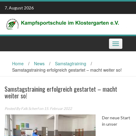
Skip
7. August 2026
to
content
Toggle
navigation
Home
/
News
/
Samstagtraining
/
Samstagstraining erfolgreich gestartet – macht weiter so!
Samstagstraining erfolgreich gestartet – macht
weiter so!
Posted By
Falk Scherf
on 15. Februar 2022
Der neue Start
in unser