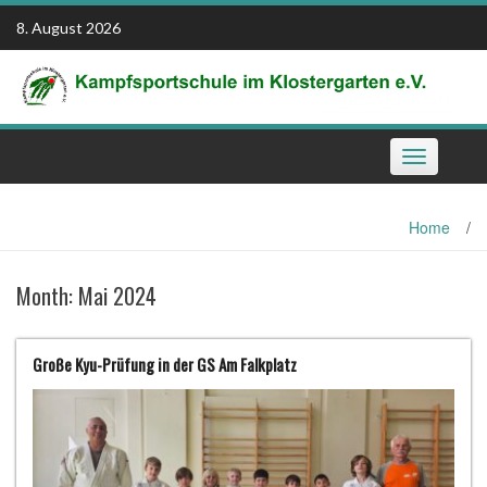
Skip
8. August 2026
to
content
Toggle
navigation
Home
/
Month:
Mai 2024
Große Kyu-Prüfung in der GS Am Falkplatz