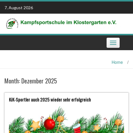
Skip
7. August 2026
to
content
Toggle
navigation
Home
/
Month:
Dezember 2025
KiK-Sportler auch 2025 wieder sehr erfolgreich