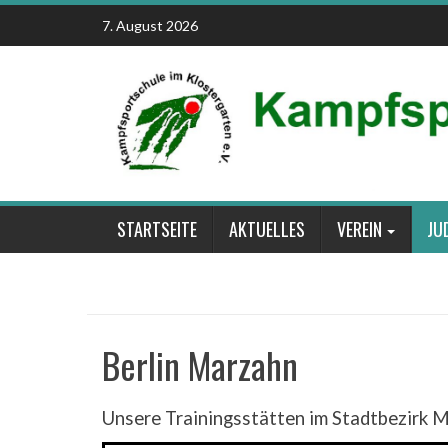
Skip
7. August 2026
to
content
STARTSEITE
AKTUELLES
VEREIN
JU
Berlin Marzahn
Unsere Trainingsstätten im Stadtbezirk 