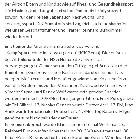
der Aktion Eltern und Kind sowie auf Rhea- und Gesundheitssport.
Die Maxime „Judo tut gut“ sei schon immer ein Erfolgsrezept
sowohl für den Freizeit-, aber auch Nachwuchs- und
Leistungssport. KiK-Sumotoris sind zugleich auch Judokämpfer.,
wie unser Geschäftsführer und Trainer Reinhard Bunk immer
wieder betont.
Er ist einer der Gründungsmitglieder des Vereins
„Kampfsportschule im Klostergarten“ (KiK Berlin). Dieser ist aus
der Abteilung Judo der HSG Humboldt-Universität
hervorgegangen. Gemessen an den Erfolgen gehört KiK zu den
Kampfsport-Spitzenvereinen Berlins und darüber hinaus. Das
belegen Meistertitel und Medaillengewinne von einst und jetzt –
von den Kindern bis zu den Veteranen. Nachwuchs-Trainer wie
Vincent Stirnal und Renee Wolf waren erfolgreiche Sportler,
wurden mehrfach DDR-Meister in jungen Jahren. Fritzi Pörs glänzte
mit EM-Silber U17, Nicolas Gerlach wurde Dritter der U17-EM, Max
Bunk war Internationaler Deutscher U17-Meister, Katarina Hilger
gehörte zum Nationalkader der Frauen.
Im Seniorenbereich wurde Klaus Lindner dreimal Worldmaster,
Reinhard Bunk war Worldmaster und 2013 Vizeweltmeister Ü30.
Klaus-Peter Kostag gehört zu den Europameistern. Worldmaster-