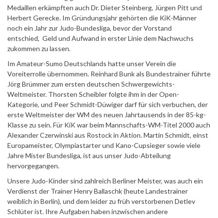
Medaillen erkämpften auch Dr. Dieter Steinberg, Jürgen Pitt und
Herbert Gerecke. Im Gründungsjahr gehörten die KiK-Männer
noch ein Jahr zur Judo-Bundesliga, bevor der Vorstand
entschied, Geld und Aufwand in erster Linie dem Nachwuchs
zukommen zu lassen.
Im Amateur-Sumo Deutschlands hatte unser Verein die
Voreiterrolle übernommen. Reinhard Bunk als Bundestrainer führte
Jörg Brümmer zum ersten deutschen Schwergewichts-
Weltmeister. Thorsten Scheibler folgte ihm in der Open-
Kategorie, und Peer Schmidt-Düwiger darf für sich verbuchen, der
erste Weltmeister der WM des neuen Jahrtausends in der 85-kg-
Klasse zu sein. Für KiK war beim Mannschafts-WM-Titel 2000 auch
Alexander Czerwinski aus Rostock in Aktion. Martin Schmidt, einst
Europameister, Olympiastarter und Kano-Cupsieger sowie viele
Jahre Mister Bundesliga, ist aus unser Judo-Abteilung
hervorgegangen.
Unsere Judo-Kinder sind zahlreich Berliner Meister, was auch ein
Verdienst der Trainer Henry Ballaschk (heute Landestrainer
weiblich in Berlin), und dem leider zu früh verstorbenen Detlev
Schlüter ist. Ihre Aufgaben haben inzwischen andere