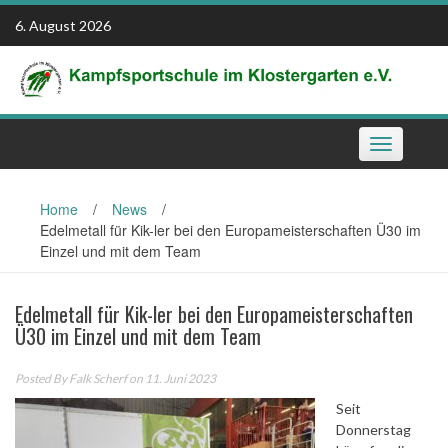
Skip
6. August 2026
to
content
Toggle
navigation
Home
/
News
/
Edelmetall für Kik-ler bei den Europameisterschaften Ü30 im
Einzel und mit dem Team
Edelmetall für Kik-ler bei den Europameisterschaften
Ü30 im Einzel und mit dem Team
Posted By
Falk Scherf
on 11. Juni 2023
Seit
Donnerstag