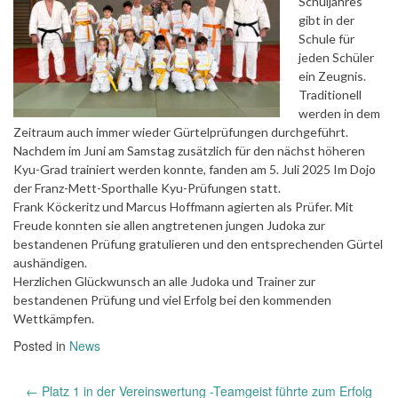
Schuljahres
gibt in der
Schule für
jeden Schüler
ein Zeugnis.
Traditionell
werden in dem
Zeitraum auch immer wieder Gürtelprüfungen durchgeführt.
Nachdem im Juni am Samstag zusätzlich für den nächst höheren
Kyu-Grad trainiert werden konnte, fanden am 5. Juli 2025 Im Dojo
der Franz-Mett-Sporthalle Kyu-Prüfungen statt.
Frank Köckeritz und Marcus Hoffmann agierten als Prüfer. Mit
Freude konnten sie allen angtretenen jungen Judoka zur
bestandenen Prüfung gratulieren und den entsprechenden Gürtel
aushändigen.
Herzlichen Glückwunsch an alle Judoka und Trainer zur
bestandenen Prüfung und viel Erfolg bei den kommenden
Wettkämpfen.
Posted in
News
Post
←
Platz 1 in der Vereinswertung -Teamgeist führte zum Erfolg