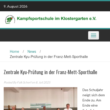
Skip
9. August 2026
to
content
Toggle
navigation
Home
/
News
/
Zentrale Kyu-Prüfung in der Franz-Mett-Sporthalle
Zentrale Kyu-Prüfung in der Franz-Mett-Sporthalle
Posted By
Falk Scherf
on 8. Juli 2025
Das Schuljahr
neigt sich dem
Ende zu. Am
Ende eine