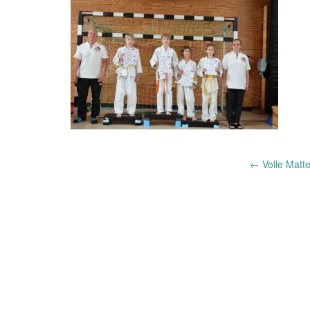
Post
←
Volle Matt
navigation