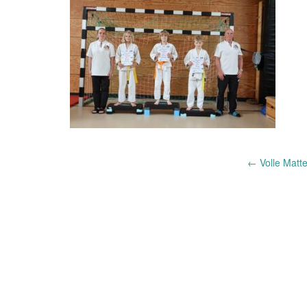
Post
←
Volle Matt
navigation