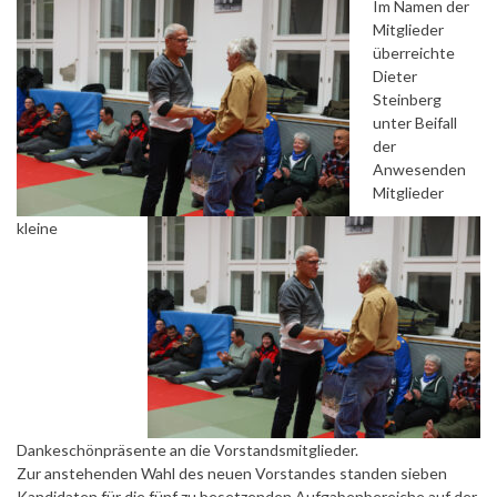
Im Namen der
Mitglieder
überreichte
Dieter
Steinberg
unter Beifall
der
Anwesenden
Mitglieder
kleine
Dankeschönpräsente an die Vorstandsmitglieder.
Zur anstehenden Wahl des neuen Vorstandes standen sieben
Kandidaten für die fünf zu besetzenden Aufgabenbereiche auf der