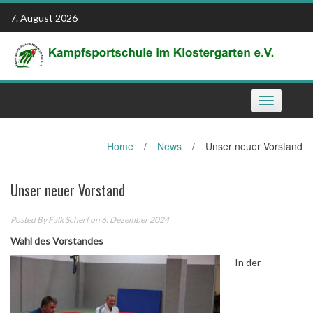
Skip
7. August 2026
to
content
Toggle
navigation
Home
/
News
/
Unser neuer Vorstand
Unser neuer Vorstand
Posted By
Falk Scherf
on 6. Dezember 2024
Wahl des Vorstandes
In der