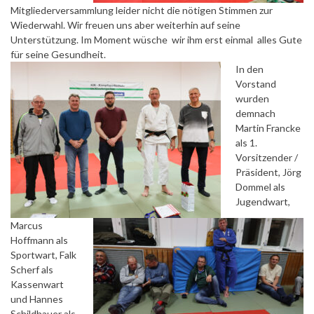
Mitgliederversammlung leider nicht die nötigen Stimmen zur
Wiederwahl. Wir freuen uns aber weiterhin auf seine
Unterstützung. Im Moment wüsche wir ihm erst einmal alles Gute
für seine Gesundheit.
In den
Vorstand
wurden
demnach
Martin Francke
als 1.
Vorsitzender /
Präsident, Jörg
Dommel als
Jugendwart,
Marcus
Hoffmann als
Sportwart, Falk
Scherf als
Kassenwart
und Hannes
Schildhauer als