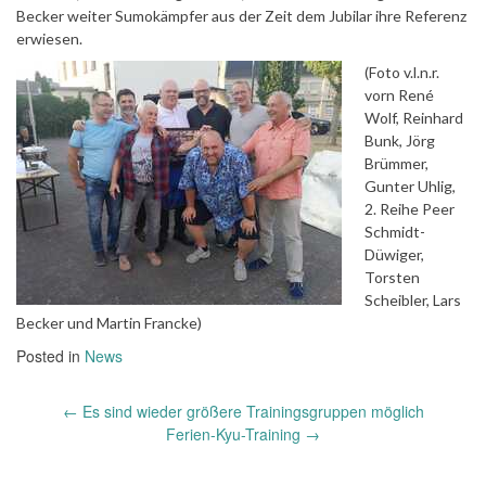
Becker weiter Sumokämpfer aus der Zeit dem Jubilar ihre Referenz
erwiesen.
(Foto v.l.n.r.
vorn René
Wolf, Reinhard
Bunk, Jörg
Brümmer,
Gunter Uhlig,
2. Reihe Peer
Schmidt-
Düwiger,
Torsten
Scheibler, Lars
Becker und Martin Francke)
Posted in
News
Post
←
Es sind wieder größere Trainingsgruppen möglich
navigation
Ferien-Kyu-Training
→