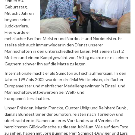
seinen 50.
Geburtstag.
Mit acht Jahren
begann seine
Judokarriere.
Hier wurde er
mehrfacher Berliner Meister und Nordost- und Nordmeister. Er
stellte sich auch immer wieder in den Dienst unserer
Mannschaften in den unterschiedlichen Ligen. Mit seinen fast 2
Metern und einem Kampfgewicht von 150 kg machte er es seinen
Gegnern schwer ihn auf die Matte zu legen.
Internationale macht er als Sumotori auf sich aufmerksam. In den
Jahren 1997 bis 2002 wurde er drei Mal Weltmeister, dreifacher
Europameister und mehrfacher Medaillengewinner in Einzel- und
Mannschaftswettbewerben bei Welt- und
Europameisterschaften.
Unser Präsiden, Martin Francke, Gunter Uhlig und Reinhard Bunk ,
damals Bundestrainer der Sumotori, reisten nach Torgelow und
überbrachten im Namen unseres Vorstandes und Vereins die
herzlichsten Glückwünsche zu diesem Jubiläum. Wie auf dem Foto
zu sehen, haben mit Jörg Bümmer, Perr Schmidt-Düwiger und Lars