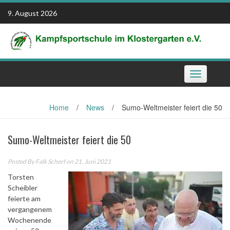
Skip
9. August 2026
to
content
Toggle
navigation
Home
/
News
/
Sumo-Weltmeister feiert die 50
Sumo-Weltmeister feiert die 50
Posted By
Falk Scherf
on 21. Juni 2021
Torsten
Scheibler
feierte am
vergangenem
Wochenende