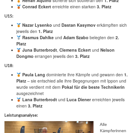
Renan Aquino
sicherte sich souverän den
1. Platz
Conrad Eckert
erreichte einen starken
3. Platz
U15:
Nazar Lysenko
und
Dastan Kasymov
erkämpften sich
jeweils den
1. Platz
Rasmus Dahlke
und
Adam Szabo
belegten den
2.
Platz
Juna Butterbrodt
,
Clemens Eckert
und
Nelson
Dongmo
errangen jeweils den
3. Platz
U18:
Paula Lang
dominierte ihre Kämpfe und gewann den
1.
Platz
– sie entschied alle ihre Begegnungen mit Ippon und
wurde verdient mit dem
Pokal für die beste Technikerin
ausgezeichnet
Lana Butterbrodt
und
Luca Diener
erreichten jeweils
einen
3. Platz
Leistungsanalyse:
Alle
Kämpferinnen