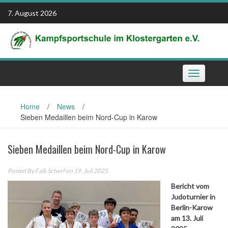
Skip
7. August 2026
to
content
Toggle
navigation
Home
/
News
/
Sieben Medaillen beim Nord-Cup in Karow
Sieben Medaillen beim Nord-Cup in Karow
Posted By
Falk Scherf
on 19. Juli 2025
Bericht vom
Judoturnier in
Berlin-Karow
am 13. Juli