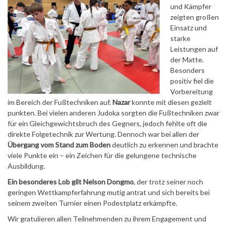
und Kämpfer
zeigten großen
Einsatz und
starke
Leistungen auf
der Matte.
Besonders
positiv fiel die
Vorbereitung
im Bereich der Fußtechniken auf.
Nazar
konnte mit diesen gezielt
punkten. Bei vielen anderen Judoka sorgten die Fußtechniken zwar
für ein Gleichgewichtsbruch des Gegners, jedoch fehlte oft die
direkte Folgetechnik zur Wertung. Dennoch war bei allen der
Übergang vom Stand zum Boden
deutlich zu erkennen und brachte
viele Punkte ein – ein Zeichen für die gelungene technische
Ausbildung.
Ein besonderes Lob gilt Nelson Dongmo
, der trotz seiner noch
geringen Wettkampferfahrung mutig antrat und sich bereits bei
seinem zweiten Turnier einen Podestplatz erkämpfte.
Wir gratulieren allen Teilnehmenden zu ihrem Engagement und