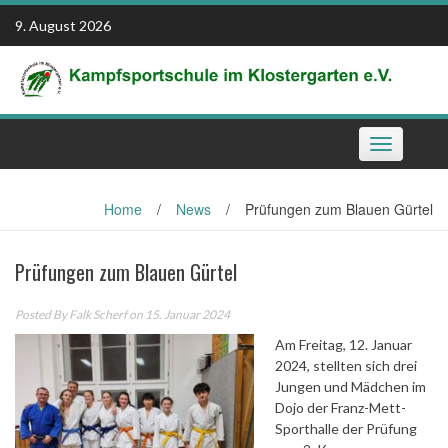
Skip
9. August 2026
to
content
Toggle
navigation
Home
/
News
/
Prüfungen zum Blauen Gürtel
Prüfungen zum Blauen Gürtel
Posted By
Falk Scherf
on 15. Januar 2024
Am Freitag, 12. Januar
2024, stellten sich drei
Jungen und Mädchen im
Dojo der Franz-Mett-
Sporthalle der Prüfung