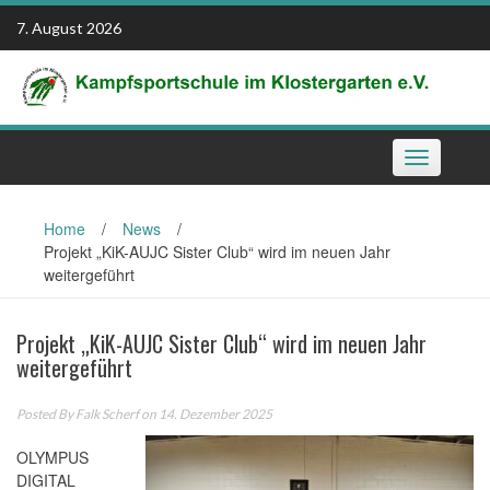
Skip
7. August 2026
to
content
Toggle
navigation
Home
/
News
/
Projekt „KiK-AUJC Sister Club“ wird im neuen Jahr
weitergeführt
Projekt „KiK-AUJC Sister Club“ wird im neuen Jahr
weitergeführt
Posted By
Falk Scherf
on 14. Dezember 2025
OLYMPUS
DIGITAL