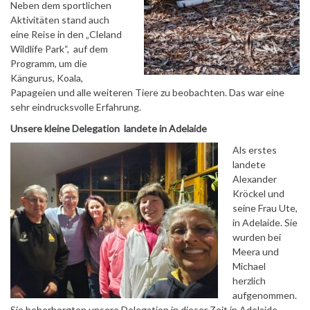
Neben dem sportlichen
Aktivitäten stand auch
eine Reise in den „Cleland
Wildlife Park“, auf dem
Programm, um die
Kängurus, Koala,
Papageien und alle weiteren Tiere zu beobachten. Das war eine
sehr eindrucksvolle Erfahrung.
Unsere kleine Delegation landete in Adelaide
Als erstes
landete
Alexander
Kröckel und
seine Frau Ute,
in Adelaide. Sie
wurden bei
Meera und
Michael
herzlich
aufgenommen.
Sie beherbergten unsere Delegation in dieser Zeit in Adelaide.