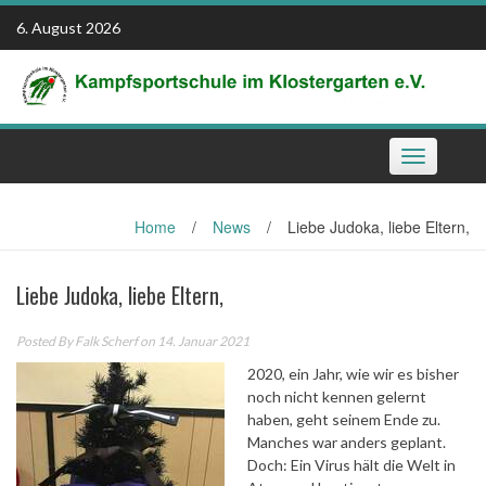
Skip
6. August 2026
to
content
Toggle
navigation
Home
/
News
/
Liebe Judoka, liebe Eltern,
Liebe Judoka, liebe Eltern,
Posted By
Falk Scherf
on 14. Januar 2021
2020, ein Jahr, wie wir es bisher
noch nicht kennen gelernt
haben, geht seinem Ende zu.
Manches war anders geplant.
Doch: Ein Virus hält die Welt in