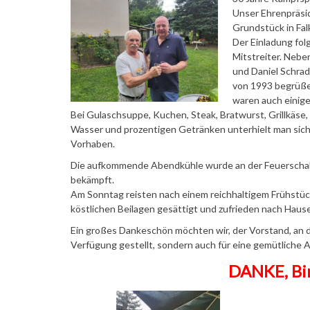
Unser Ehrenpräsid
Grundstück in Fal
Der
Einladung fol
Mitstreiter. Neben
und Daniel Schra
von 1993 begrüße
waren auch einige
Bei Gulaschsuppe, Kuchen, Steak, Bratwurst, Grillkäse, S
Wasser und prozentigen Getränken unterhielt man sich
Vorhaben.
Die aufkommende Abendkühle wurde an der Feuerschale
bekämpft.
Am Sonntag reisten nach einem reichhaltigem Frühstück
köstlichen Beilagen gesättigt und zufrieden nach Hause
Ein großes Dankeschön möchten wir, der Vorstand, an d
Verfügung gestellt, sondern auch für eine gemütliche
DANKE, Birg