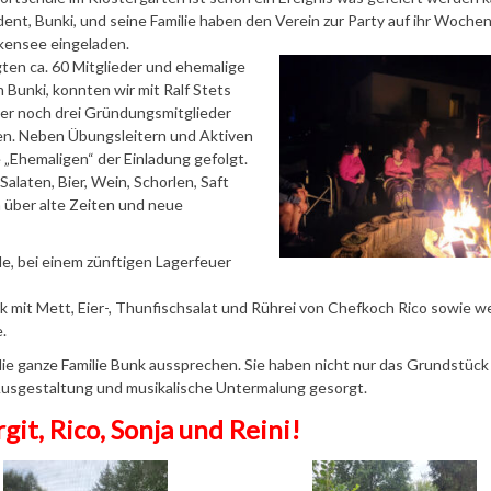
ent, Bunki, und seine Familie haben den Verein zur Party auf ihr Woche
kensee eingeladen.
gten ca. 60 Mitglieder und ehemalige
 Bunki, konnten wir mit Ralf Stets
der noch drei Gründungsmitglieder
n. Neben Übungsleitern und Aktiven
 „Ehemaligen“ der Einladung gefolgt.
alaten, Bier, Wein, Schorlen, Saft
 über alte Zeiten und neue
, bei einem zünftigen Lagerfeuer
 mit Mett, Eier-, Thunfischsalat und Rührei von Chefkoch Rico sowie w
.
ie ganze Familie Bunk aussprechen. Sie haben nicht nur das Grundstück
 Ausgestaltung und musikalische Untermalung gesorgt.
it, Rico, Sonja und Reini!