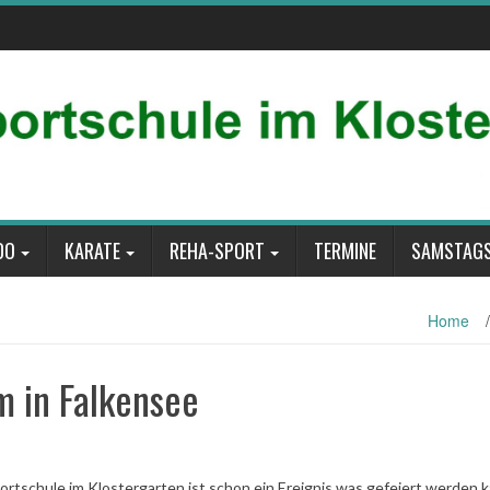
DO
KARATE
REHA-SPORT
TERMINE
SAMSTAGS
Home
/
m in Falkensee
rtschule im Klostergarten ist schon ein Ereignis was gefeiert werden k