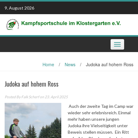
Skip
9. August 2026
to
content
Toggle
navigation
Home
/
News
/
Judoka auf hohem Ross
Judoka auf hohem Ross
Posted By
Falk Scherf
on 23. April 2025
Auch der zweite Tag im Camp war
wieder sehr erlebnisreich. Einmal
mehr haben unsere jungen
Judoka ihre Vielseitigkeit unter
Beweis stellen müssen. Ein Ritt