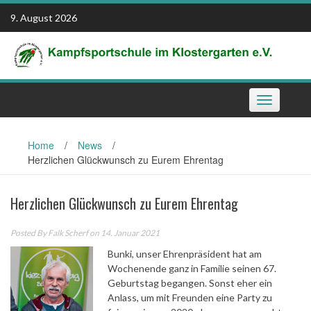
Skip
9. August 2026
to
content
Toggle
navigation
Home
/
News
/
Herzlichen Glückwunsch zu Eurem Ehrentag
Herzlichen Glückwunsch zu Eurem Ehrentag
Posted By
Falk Scherf
on 14. Januar 2021
Bunki, unser Ehrenpräsident hat am
Wochenende ganz in Familie seinen 67.
Geburtstag begangen. Sonst eher ein
Anlass, um mit Freunden eine Party zu