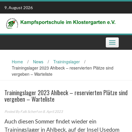
Skip
9. August 2026
to
content
Toggle
navigation
Home
/
News
/
Trainingslager
/
Trainingslager 2023 Ahlbeck – reservierten Plätze sind
vergeben – Warteliste
Trainingslager 2023 Ahlbeck – reservierten Plätze sind
vergeben – Warteliste
Posted By
Falk Scherf
on 8. April 2023
Auch diesen Sommer findet wieder ein
Trainingslager in Ahlbeck, auf der Insel Usedom