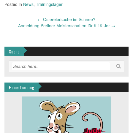
Posted in
News
,
Trainingslager
Post
←
Ostereiersuche im Schnee?
navigation
Anmeldung Berliner Meisterschaften für K.i.K.-ler
→
Suche
Home Training