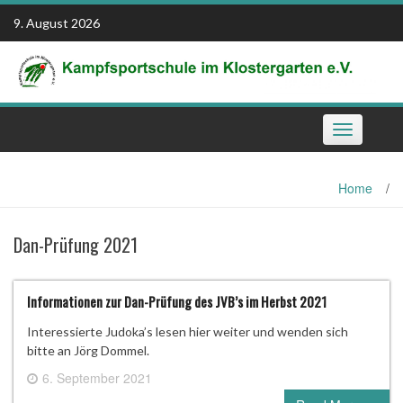
Skip
9. August 2026
to
content
Toggle
navigation
Home
/
Dan-Prüfung 2021
Informationen zur Dan-Prüfung des JVB’s im Herbst 2021
Interessierte Judoka’s lesen hier weiter und wenden sich
bitte an Jörg Dommel.
6. September 2021
0 comment